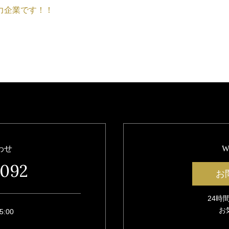
力企業です！！
わせ
7092
お
24時
お
:00